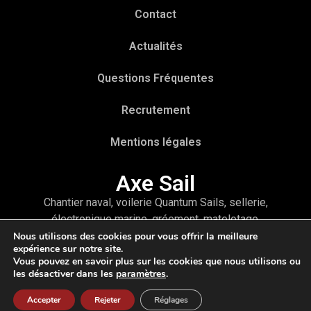
Contact
Actualités
Questions Fréquentes
Recrutement
Mentions légales
Axe Sail
Chantier naval, voilerie Quantum Sails, sellerie,
électronique marine, gréement, matelotage,
accastillage ou encore refit et hivernage, vous
Nous utilisons des cookies pour vous offrir la meilleure
expérience sur notre site.
trouverez tous les services pour votre bateau à
Vous pouvez en savoir plus sur les cookies que nous utilisons ou
travers un interlocuteur unique : Axe Sail
les désactiver dans les
paramètres
.
Accepter
Rejeter
Réglages