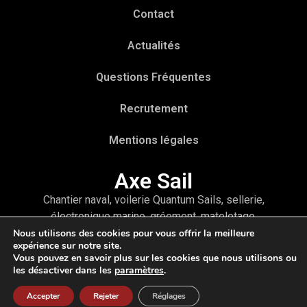
Contact
Actualités
Questions Fréquentes
Recrutement
Mentions légales
Axe Sail
Chantier naval, voilerie Quantum Sails, sellerie,
électronique marine, gréement, matelotage,
accastillage ou encore refit et hivernage, vous
Nous utilisons des cookies pour vous offrir la meilleure
expérience sur notre site.
trouverez tous les services pour votre bateau à
Vous pouvez en savoir plus sur les cookies que nous utilisons ou
travers un interlocuteur unique : Axe Sail
les désactiver dans les
paramètres
.
Accepter
Rejeter
Réglages