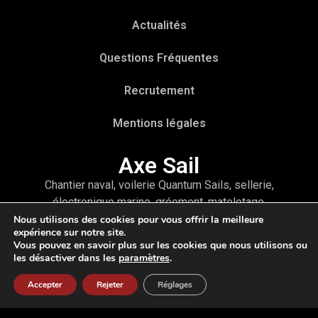
Actualités
Questions Fréquentes
Recrutement
Mentions légales
Axe Sail
Chantier naval, voilerie Quantum Sails, sellerie,
électronique marine, gréement, matelotage,
accastillage ou encore refit et hivernage, vous
Nous utilisons des cookies pour vous offrir la meilleure
expérience sur notre site.
trouverez tous les services pour votre bateau à
Vous pouvez en savoir plus sur les cookies que nous utilisons ou
travers un interlocuteur unique : Axe Sail
les désactiver dans les
paramètres
.
Accepter
Rejeter
Réglages