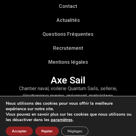
Contact
Actualités
Questions Fréquentes
Recrutement
Mentions légales
Axe Sail
Chantier naval, voilerie Quantum Sails, sellerie,
électronique marine, gréement, matelotage,
accastillage ou encore refit et hivernage, vous
Nous utilisons des cookies pour vous offrir la meilleure
expérience sur notre site.
trouverez tous les services pour votre bateau à
Vous pouvez en savoir plus sur les cookies que nous utilisons ou
travers un interlocuteur unique : Axe Sail
les désactiver dans les
paramètres
.
Accepter
Rejeter
Réglages